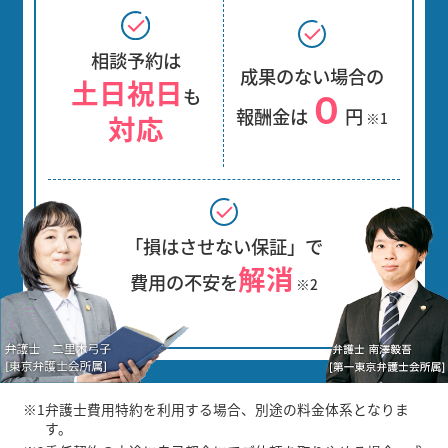
相談予約は
成果のない場合の
土日祝日
０
も
報酬金は
円
対応
※1
「損はさせない保証」で
解消
費用の不安を
※2
※1
弁護士費用特約を利用する場合、別途の料金体系となりま
す。